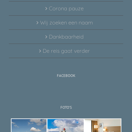
Corona pauze
Wij zoeken een naam
Dankbaarheid
De reis gaat verder
FACEBOOK
FOTO’S