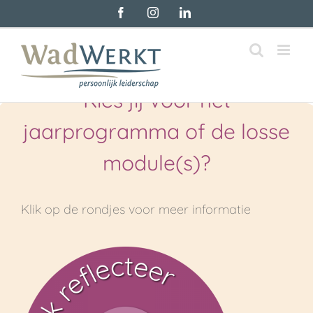
Skip
Facebook
Instagram
LinkedIn
to
content
Kies jij voor het
jaarprogramma of de losse
module(s)?
Klik op de rondjes voor meer informatie