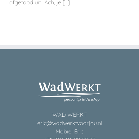
afgetobd uit. ‘Ach, je [...]
WAD WERKT
eric@wadwerktvoorjou.nl
Mobiel Eric