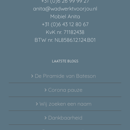
+31 (0)6 26 99 99 27
anita@wadwerktvoorjou.nl
Mobiel Anita
+31 (0)6 43 12 80 67
KvK nr. 71182438
BTW nr. NL8586.12.124.B01
LAATSTE BLOGS
De Piramide van Bateson
Corona pauze
Wij zoeken een naam
Dankbaarheid