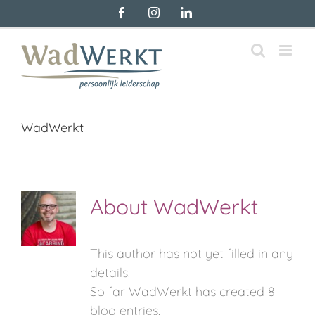
Skip
Facebook
Instagram
LinkedIn
to
content
WadWerkt
About
WadWerkt
This author has not yet filled in any
details.
So far WadWerkt has created 8
blog entries.